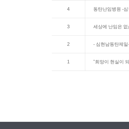
4
동탄난임병원 -심현
3
세상에 난임은 없
2
- 심현남동탄제일
1
"희망이 현실이 