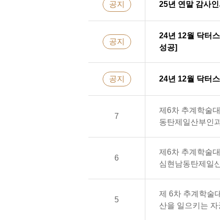
공지
25년 연말 감사
24년 12월 닥
공지
성공]
공지
24년 12월 닥
제6차 추계학술대
7
동탄제일산부인
제6차 추계학술대
6
심현남동탄제일
제 6차 추계학술
5
산을 일으키는 