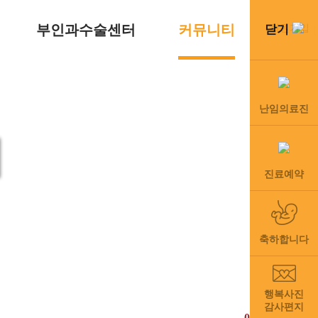
부인과수술센터
커뮤니티
회원가입
닫기
난임의료진
티
진료예약
inic
”
축하합니다
행복사진
감사편지
031-8003-3377(