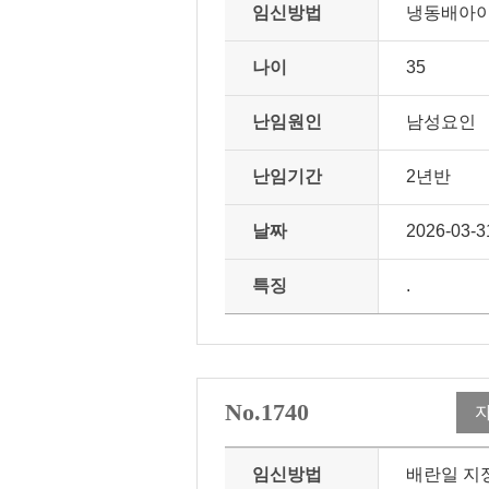
임신방법
냉동배아
나이
35
난임원인
남성요인
난임기간
2년반
날짜
2026-03-3
특징
.
No.1740
임신방법
배란일 지