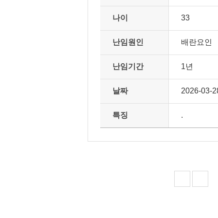
나이
33
난임원인
배란요인
난임기간
1년
날짜
2026-03-2
특징
.