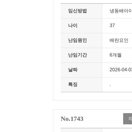
임신방법
냉동배아
나이
37
난임원인
배란요인
난임기간
6개월
날짜
2026-04-0
특징
.
No.1743