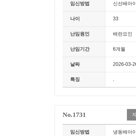
임신방법
신선배아
나이
33
난임원인
배란요인
난임기간
6개월
날짜
2026-03-2
특징
.
No.1731
임신방법
냉동배아