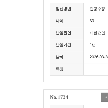
임신방법
인공수정
나이
33
난임원인
배란요인
난임기간
1년
날짜
2026-03-2
특징
.
No.1734