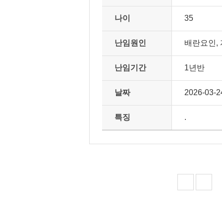
나이
35
난임원인
배란요인,
난임기간
1년반
날짜
2026-03-2
특징
.