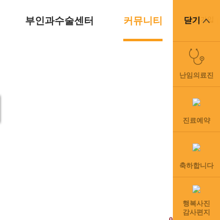
부인과수술센터
커뮤니티
회원가입
닫기
난임의료진
티
진료예약
inic
”
축하합니다
행복사진
감사편지
031-8003-3377(