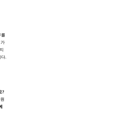
부를
의가
까지
다.
요?
내원
에