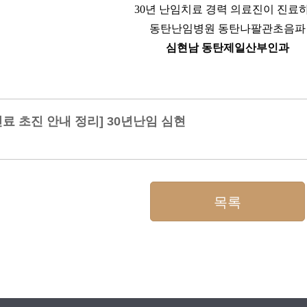
30년 난임치료 경력 의료진이 진료
동탄난임병원 동탄나팔관초음파
심현남 동탄제일산부인과
진료 초진 안내 정리] 30년난임 심현
목록