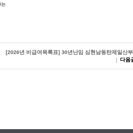
하는
[2026년 비급여목록표] 30년난임 심현남동탄제일산
다음