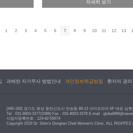
의료진이 진료
자세히 보기
1
2
3
4
5
6
7
8
9
10
11
12
13
입
과배란 자가주사 방법안내
개인정보취급방침
환자의 권리
[445-160] 경기도 화성 동탄신도시 반송동 88-13 아이프라자 6F 대표 심
Tel : 031-8003-3377(3388) Fax : 031-8003-3378 E-mail : global888@nave
사업자등록번호 : 124-92-55674
Copyright 2018 Dr. Shim's Dongtan Cheil Women's Clinic, ALL RIGHT