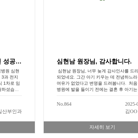
없는데 기도
무 떨렸다가
듣고 안도하
부터 진료 잘
여쭤봐도 친
 감사드려요
 추천해주셔
고 아기는 오
무럭무럭 자라
(사진 편집
시험관 동결배아 1차 임신 성공, 출산병원 전원 [이O배님]
심현남 원장님, 감사합니다.
문짝만하게 들
족계획상 외
임병원 심현
심현남 원장님, 너무 늦게 감사인사를 드
은데 병원이
 3과 전지
되었네요. 그간 아기 키우는 데 전념하느라
 혼자 진료
 1차로 임
여유가 없었다고 변명을 드려봅니다. 처음
 걱정도 되긴
전원하셨습니
병원에 발을 들이기 전에는 결혼 후 아기는
..ㅎㅎ)언
다.덕분에 저
히 생기는 줄로만 알았습니다. 결혼한 지 
 아기를 원
있어 다행이
나 지나서 난임인 걸 알고 많이 상심해있었
No.864
2025-
 심현남산부
명이 붙여
그 때 원장님을 만난 게 천운이었던 것 같
 너무 고생
일산부인과
김OO
니다.순산하
다. 우울해 있던 제게 원장님께서는 다정하
게 도와주셔서
니다. 감사
로해주시고 할 수 있다고 격려해주셨습니다
고 싶었어
너지가심현남
래서 저도 힘을 낼 수 있었어요. 그렇게 여
자세히 보기
이쁘고 건강
부인과 진
들의 노력 끝에 저는 귀여운 저희 아이를 
떠한 경제적