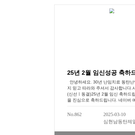
료2회 연속 1등급 (2019, 2022)체
대가없이 솔직하게 쓴 후기입니다.
등급난임시술ㅣ배아생성 의료기관200
결과로 보여드립니다 임신 성공 보러
탄난임병원 동탄시험관 동탄인공수
탄제일산부인과
안녕하세요. 30년 난임치료 동탄난
지 믿고 따라와 주셔서 감사합니다.
(신선ㅣ동결)25년 2월 임신 축하드
을 진심으로 축하드립니다. 네이버 
기 국가검진 자궁경부암 검사일반 
난임시술 의료기관 평가 2회 연속 1등급
No.862
2025-03-10
2022)체외수정 지표 1등급난임시
심현남동탄제
의료기관2007년 개원, 결과로 보여
신 성공을 축하드립니다다음 희망의