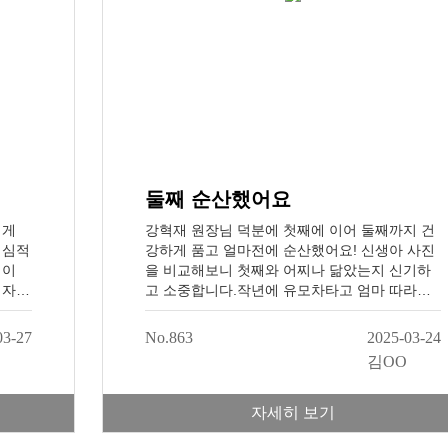
둘째 순산했어요
리게
강혁재 원장님 덕분에 첫째에 이어 둘째까지 건
 심적
강하게 품고 얼마전에 순산했어요! 신생아 사진
 이
을 비교해보니 첫째와 어찌나 닮았는지 신기하
 자연
고 소중합니다.작년에 유모차타고 엄마 따라서
3년이
병원 같이 다니던 첫째도 그 동안 많이 성장해서
지요.
여기저기 뛰어다니고 자기주장 강한 오빠가 되
03-27
No.863
2025-03-24
습니
었어요^ㅡ^선물처럼 찾아온 우리 아가들, 항상
김OO
게 위
감사한 마음으로 건강하고 따뜻한 사람으로 자
. 그
랄 수 있도록 키우겠습니다. 감사합니다. *본 내
러 분
용은 어떠한 경제적 대가없이 솔직하게 쓴 후기
자세히 보기
품에
입니다.