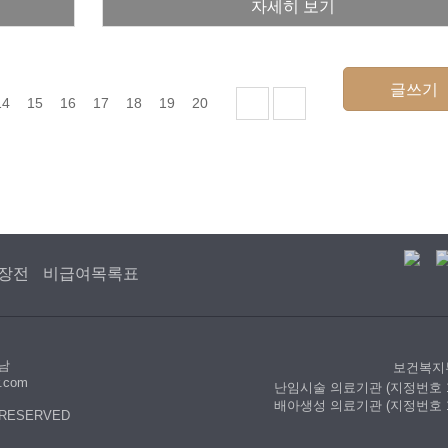
인공수정 지표 1등급체외수정 지표 1등급보건
자세히 보기
복지부 지정난임시술ㅣ배아생성 의료기관임신
성공을 축하드립니다
글쓰기
14
15
16
17
18
19
20
장전
비급여목록표
현남
보건복지
r.com
난임시술 의료기관 (지정번호 1
배아생성 의료기관 (지정번호 1
ES RESERVED