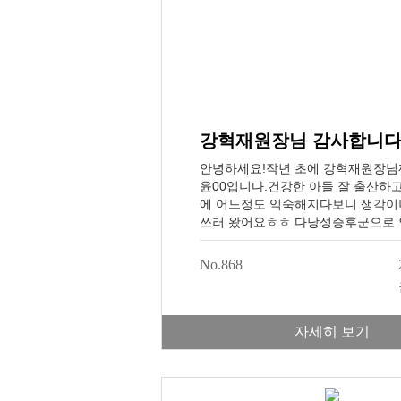
강혁재원장님 감사합니다:
안녕하세요!작년 초에 강혁재원장님
윤00입니다.건강한 아들 잘 출산하고
에 어느정도 익숙해지다보니 생각이
쓰러 왔어요ㅎㅎ 다낭성증후군으로 
애가 심해서 피곤한 직장생활하면서
지 않을거라 생각했었어요. 너무나 
No.868
사 근처에 병원이 있어서 출근전에 
방받고(필요하면 주사도ㅠㅠ!)열심히
장님 말씀 잘 따랐죠!임신 되던 배
(4~5번째였던 것 같아요) 원장님께
자세히 보기
도 고려해보라고 하셨어서 사실 기
두줄 보고 너무 떨렸어요. 매일 아
스트기하면서, 초기유산이 흔하다는