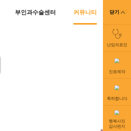
부인과수술센터
커뮤니티
회원가입
닫기
난임의료진
티
진료예약
inic
”
축하합니다
행복사진
감사편지
031-8003-3377(