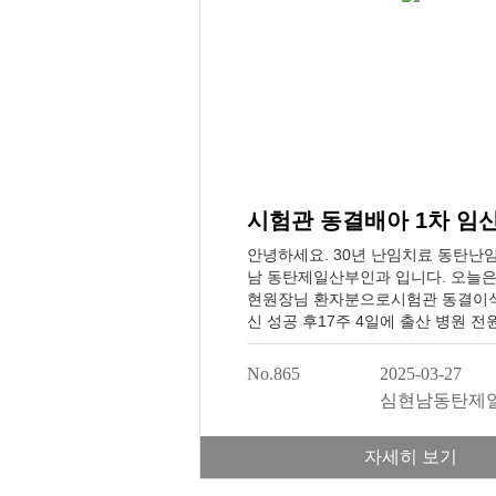
기 건강히 잘 붙어있으라구 종교도 
하고 ㅎㅎ심장초음파 볼때마다도 너
콩닥콩닥 뛰고 있는 아기 심장소리 
고 그랬던 기억이 나네요 ㅎㅎ 아침
봐주시고 궁금한거 사소한거 많이 
절히 대답해주신 강혁재원장님 정말
^^출산병원 원장님도 정말 좋은 분
서 2월4일에 제왕절개 수술 잘 마치
늘로 57일차 밥 잘먹고 잠 잘자고 
고 있습니다ㅎㅎ사진도 첨부드려요!
을 어떻게 하는 건지 몰라 너무 대
어갔네요ㅎㅎㅎ) 남편이랑 저랑 가
안녕하세요. 30년 난임치료 동탄난
동은 싫다여서 둘째도 꼭 가지고 싶
남 동탄제일산부인과 입니다. 오늘은
집에서는 좀 거리가 있구 아기데리고
현원장님 환자분으로시험관 동결이식
볼 수도 없고 둘째 임신이 가능한가
신 성공 후17주 4일에 출산 병원 
합니다만ㅠㅠ(자연임신 됐음 좋겠네여
다.오실 때 마다 저희도 즐거웠습니
젠간 어떻게든 시간이 나겠죠..?ㅎㅎ
희 의료진도 최선을 다해이어질 수 
No.865
2025-03-27
하는 예비엄마들을 위해 힘써주시는
라 생각합니다.전원 선물로 아이 태
인과 원장선생님들, 간호사선생님들
심현남동탄제
진 쿠키라고 장난 치시면서 주셨습
많으시고, 소중한 아기 만날 수 있
시길 바라며, 가정에도 밝고바라겠습
너무너무 감사드린다고 꼭 인사드리
합니다!가정에도 건강하고 밝은 에
자세히 보기
요. 그 보람에 헛되이지 않게 아기 
동탄제일산부인과난임관련 외래진료
하게 잘 기를게요♡ *본 내용은 어