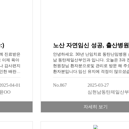
)
께 진료받은
안녕하세요. 30년 난임치료 동탄난임병원
 이제 육아
남 동탄제일산부인과 입니다. 오늘은 3과 
나 감사편지
현원장님 환자분으로및 관리로 방문 해 주
인한 배란장
환자분입니다.임신 유지에 걱정이 많으셨
 임신이 쉽
다.19주 5일에 출산병원 전원하셨습니다.큰
다행히도 회
제 없이 건강하고 행복하게 심현남 동탄제
2025-04-01
No.867
2025-03-27
진료받고 처
부인과난임관련 외래진료부인과 진료2회 
윤OO
심현남동탄제일산부
 다니고 원
1등급 (2019, 2022)체외수정 지표 1등급
란일 받으면서
술ㅣ배아생성 의료기관임신 성공을 축하
서 인공수정
다다음 희망의 주인공은 당신입니다...30년
자세히 보기
대안했었는데
치료 경력 의료진이 진료하는
침마다 임신테
데 제발 아