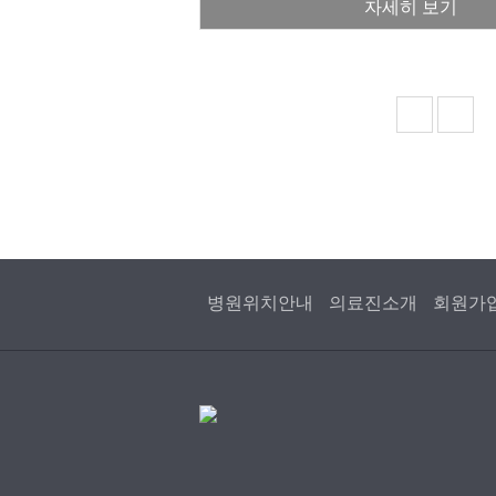
당신입니다...30년 난임치료 경력 
자세히 보기
하는
병원위치안내
의료진소개
회원가