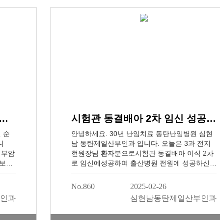
 열감
도 가
다.
니라
고 있
와주
번 감
제적
동결배아 2차 임신 및 출산 성공 [응웬OOO언님]
시험관 동결배아 2차 임신 성공, 출산병원 전원 [이O영님]
 순
안녕하세요. 30년 난임치료 동탄난임병원 심현
니
남 동탄제일산부인과 입니다. 오늘은 3과 전지
경부암
현원장님 환자분으로시험관 동결배아 이식 2차
급보건
로 임신에성공하여 출산병원 전원에 성공하신이
립니
O영 님의 편지를 소개하려합니다.3과 전지현 원
러가
장님과 간호사 선생님께뿐만 아니라 감사의 선
No.860
2025-02-26
 동탄
물까지 주셨답니다.건강하게 출산하시고 둘째도
인과
심현남동탄제일산부인과
저희와진심으로 감사드리며, 좋은 결과로심현남
동탄제일산부인과2회 연속 1등급 (2019,2022)