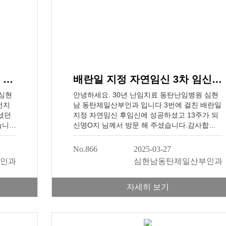
노산 자연임신 성공, 출산병원 전원 [정O영님]
배란일 지정 자연임신 3차 임신 성공 [명O지님]
 심현
안녕하세요. 30년 난임치료 동탄난임병원 심현
전지
남 동탄제일산부인과 입니다.3번에 걸친 배란일
셨던
지정 자연임신 후임신에 성공하셨고 13주가 되
습니
신명O지 님께서 방문 해 주셨습니다.감사합니
 문
다. 행복한 임신 기간바라겠습니다. 감사합니
일산
다!30년 난임치료경력, 동탄 난임병원 네이버 예
No.866
2025-03-27
연속
약 바로가기 나팔관 조영술 (초음파) 상담*분만
인과
심현남동탄제일산부인과
난임시
진료는 하지 않습니다.난임시술 의료기관 평가
드립니
인공수정 지표 1등급보건복지부 지정임신 성공
 난임
을 축하드립니다다음 희망의 주인공은 당신입니
자세히 보기
다...30년 난임치료 경력 의료진이 진료하는