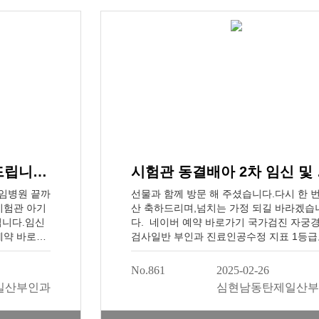
외수정 지표 1
안을 수 있었습니다. 아이는 돌까지는 흔한
7년 개원,
기 한 번 없이 아주 건강하게 컸어요. 지금
가기 . 동
벼운 감기 말고는 크게 앓아본 적이 없답니
정심현남 동
성격도 애교가 많고 활발해서 저희뿐만 아
양가 어른들의 귀여움을 듬뿍 받고 잘 자라
습니다. 이 아이가 저에게 올 수 있도록 도
신 심현남 원장님께 이 글을 통해 다시 한 
사인사를 전합니다. *본 내용은 어떠한 경
대가없이 솔직하게 쓴 후기입니다.
25년 2월 임신성공 축하드립니다.
시험관 
임병원 끝까
선물과 함께 방문 해 주셨습니다.다시 한 번
시험관 아기
산 축하드리며,넘치는 가정 되길 바라겠습
립니다.임신
다. 네이버 예약 바로가기 국가검진 자궁
예약 바로가
검사일반 부인과 진료인공수정 지표 1등
부인과 진료
복지부 지정 2007년 개원, 결과로 보여드
 (2019,
다임신 성공을 축하드립니다 임신 성공 보
No.861
2025-02-26
술ㅣ배아생성
기 ...30년 경력 의료진이 진료하는심현남
일산부인과
심현남동탄제일산부
드립니다 임
제일산부인과
 주인공은