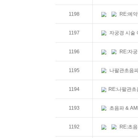
1198
RE:예
1197
자궁경 시술
1196
RE:자
1195
나팔관초음
1194
RE:나팔관초
1193
초음파 & AM
1192
RE:초음