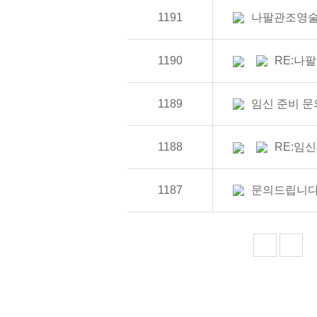
1191
나팔관조영술
1190
RE:나
1189
임신 준비 문
1188
RE:임신
1187
문의드립니다