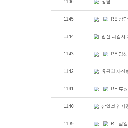
1146
상담
1145
RE:상담
1144
임신 피검사
1143
RE:임
1142
휴원일 사전
1141
RE:휴
1140
삼일절 임시
1139
RE:삼