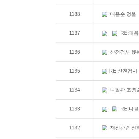
1138
대음순 멍울
1137
RE:대
1136
산전검사 했
1135
RE:산전검사
1134
나팔관 조영
1133
RE:나
1132
재진관련 전화