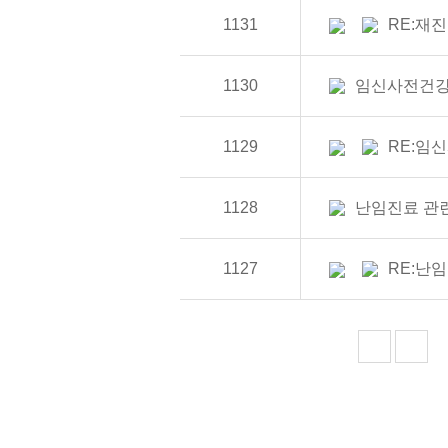
1131
RE:재
1130
임신사전건
1129
RE:임
1128
난임진료 관
1127
RE:난