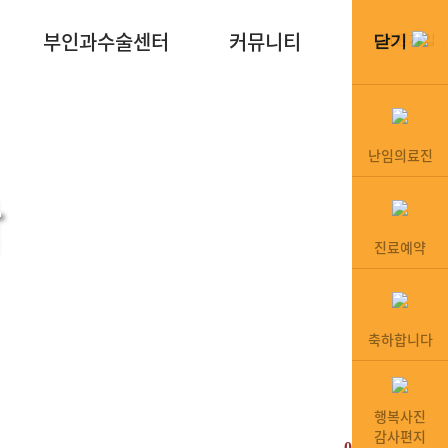
부인과수술센터
커뮤니티
회원가입
닫기
난임의료진
담
진료예약
inic
축하합니다
행복사진
감사편지
031-8003-3377(