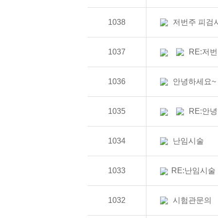
1038
저번주 피검
1037
RE:저
1036
안녕하세요~
1035
RE:안
1034
난임시술
1033
RE:난임시술
1032
시험관문의