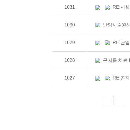
1031
RE:시
1030
난임시술원
1029
RE:난
1028
곤지름 치료
1027
RE:곤