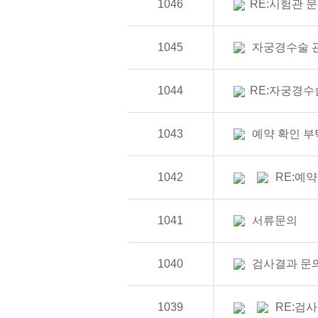
1046
RE:시험관 
1045
자궁경수술 
1044
RE:자궁경수
1043
예약 확인 부
1042
RE:예
1041
서류문의
1040
검사결과 문
1039
RE:검