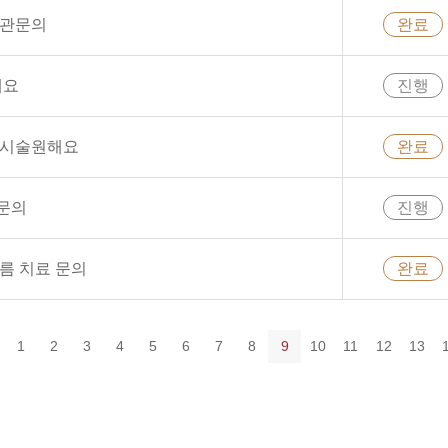
험관문의
완료
해요
진행
임시술원해요
완료
 문의
진행
지름 치료 문의
완료
1
2
3
4
5
6
7
8
9
10
11
12
13