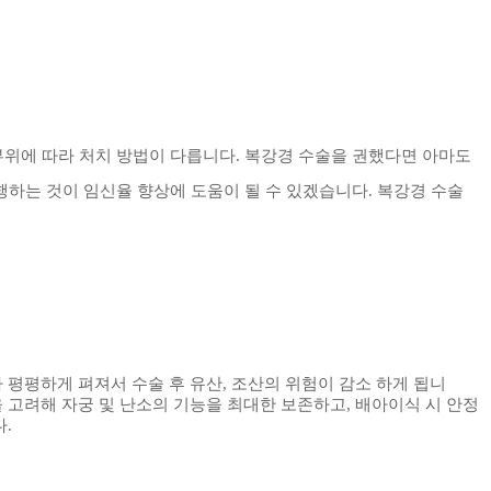
병원.IVF.IUI.산부인과내시경수술]동탄난임 화성 오산 평택 (심현남동탄제일산부
부위에 따라 처치 방법이 다릅니다
.
복강경 수술을 권했다면 아마도
하는 것이 임신율 향상에 도움이 될 수 있겠습니다
. 복강경 수술
 평평하게 펴져서 수술 후
유산, 조산의 위험이 감소 하게 됩니
 고려해 자궁 및 난소의 기능을 최대한 보존하고
,
배아이식 시
안정
다.