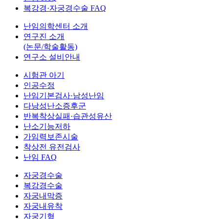
복강경·자궁경수술 FAQ
난임의학센터 소개
연구진 소개
(논문/학술활동)
연구소 설비안내
시험관 아기
인공수정
난임기본검사·남성난임
다낭성난소증후군
반복착상실패·습관성유산
난소기능저하
가임력보존시술
착상전 유전검사
난임 FAQ
자궁경수술
복강경수술
자궁내막증
자궁내유착
자궁기형