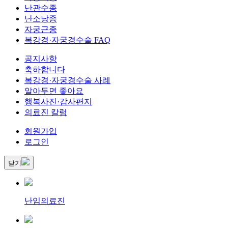
난관수종
난소낭종
자궁근종
복강경·자궁경수술 FAQ
공지사항
축하합니다
복강경·자궁경수술 사례
알아두면 좋아요
행복사진·감사편지
의료진 칼럼
회원가입
로그인
닫기
난임의료진