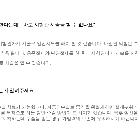
는데... 바로 시험관 시술을 할 수 없나요?
골반 나팔관유착.난소종양.자궁근종.나팔관복원수술[동탄제일산부인과의원-28년난임치료
시험관아기 시술로 임신시도를 해야 할 것 같습니다
.
나팔관 막힘은 
 추측 됩니다
.
용종절제와 난관절제를 한 후에 시험관아기 시술을 진행
 시술을 할 수 있습니다. .
있는지 알려주세요
수술 치료가 가능합니다.
자궁경수술로 중격을 횡절개하면 절개부위가
를 목적으로 하는 일반 수술 방법과 큰 차이가 있습니다
.
향후 임신을
을 계획하는데 수술을 받는 경우 가임력의 보존에 유의하시기 바랍니