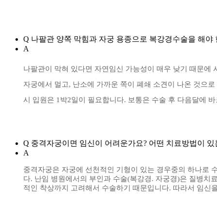
Q
나팔관 양쪽 막힘과 자궁 용종으로 복강경수술을 해야 한다
[출처]
A
복강경 수술이 필요한 경우는 언제인가요?-자궁내막증.자궁외임신.
인과[29년난임시술IVF IUI복강경 자궁경수술])
|
작성자
희망찾기
나팔관이 막혀 있다면 자연임신 가능성이 매우 낮기 때문에 
자궁에서 멀고
,
난소에 가까운 쪽이 폐쇄 소견이 나온 것으로
시
입원은
1
박
2
일이 필요합니다. 보통은 수술 후 다음달에 바로
Q
중격자궁이면 임신이 어려운가요? 어떤 치료방법이 
A
중격자궁은 자궁에 선천적인 기형이 있는 경우중의 하나로 
다.
난임 병원에서의 부인과 수술(복강경. 자궁경)은 질병치료
적인 착상까지 고려
해서 수술하기 때문입니다. 따라서 임신